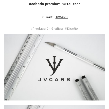
acabado premium
metalizado.
Client:
JVCARS
#
#
Producción Gráfica
Diseño